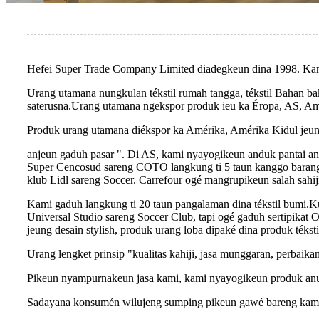
Hefei Super Trade Company Limited diadegkeun dina 1998. Kami l
Urang utamana nungkulan tékstil rumah tangga, tékstil Bahan bak
saterusna.Urang utamana ngekspor produk ieu ka Éropa, AS, Amé
Produk urang utamana diékspor ka Amérika, Amérika Kidul jeung 
anjeun gaduh pasar ". Di AS, kami nyayogikeun anduk pantai an
Super Cencosud sareng COTO langkung ti 5 taun kanggo barang d
klub Lidl sareng Soccer. Carrefour ogé mangrupikeun salah sahi
Kami gaduh langkung ti 20 taun pangalaman dina tékstil bumi.Ku
Universal Studio sareng Soccer Club, tapi ogé gaduh sertipikat 
jeung desain stylish, produk urang loba dipaké dina produk téksti
Urang lengket prinsip "kualitas kahiji, jasa munggaran, perbai
Pikeun nyampurnakeun jasa kami, kami nyayogikeun produk anu 
Sadayana konsumén wilujeng sumping pikeun gawé bareng kami