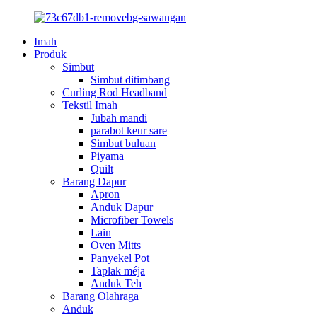
Imah
Produk
Simbut
Simbut ditimbang
Curling Rod Headband
Tekstil Imah
Jubah mandi
parabot keur sare
Simbut buluan
Piyama
Quilt
Barang Dapur
Apron
Anduk Dapur
Microfiber Towels
Lain
Oven Mitts
Panyekel Pot
Taplak méja
Anduk Teh
Barang Olahraga
Anduk