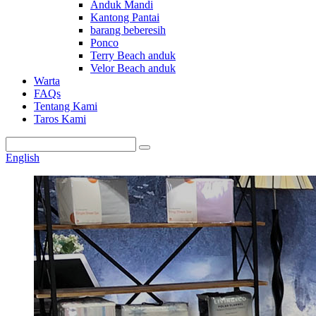
Anduk Mandi
Kantong Pantai
barang beberesih
Ponco
Terry Beach anduk
Velor Beach anduk
Warta
FAQs
Tentang Kami
Taros Kami
English