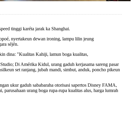
peed tinggi karéta jarak ka Shanghai.
opoé, nyertakeun dewan ironing, lampu lilin jeung
ara séjén.
n dina: "Kualitas Kahiji, lamun boga kualitas,
 Studio; Di Amérika Kidul, urang gaduh kerjasama sareng pasar
ilkeun set ranjang, jubah mandi, simbut, anduk, poncho pikeun
u ngan ukur gaduh sababaraha otorisasi sapertos Disney FAMA,
i, parusahaan urang boga rupa-rupa kualitas alus, harga lumrah