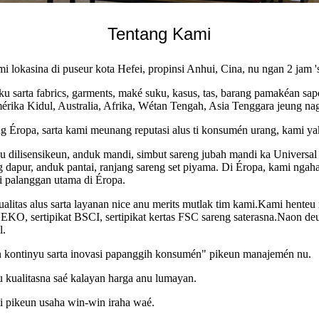
Tentang Kami
okasina di puseur kota Hefei, propinsi Anhui, Cina, nu ngan 2 jam 's
u sarta fabrics, garments, maké suku, kasus, tas, barang pamakéan sap
rika Kidul, Australia, Afrika, Wétan Tengah, Asia Tenggara jeung nag
Éropa, sarta kami meunang reputasi alus ti konsumén urang, kami yaki
u dilisensikeun, anduk mandi, simbut sareng jubah mandi ka Universal
apur, anduk pantai, ranjang sareng set piyama. Di Éropa, kami ngahas
ji palanggan utama di Éropa.
alitas alus sarta layanan nice anu merits mutlak tim kami.Kami hente
OEKO, sertipikat BSCI, sertipikat kertas FSC sareng saterasna.Naon deu
l.
kan kontinyu sarta inovasi papanggih konsumén" pikeun manajemén nu.
kualitasna saé kalayan harga anu lumayan.
 pikeun usaha win-win iraha waé.